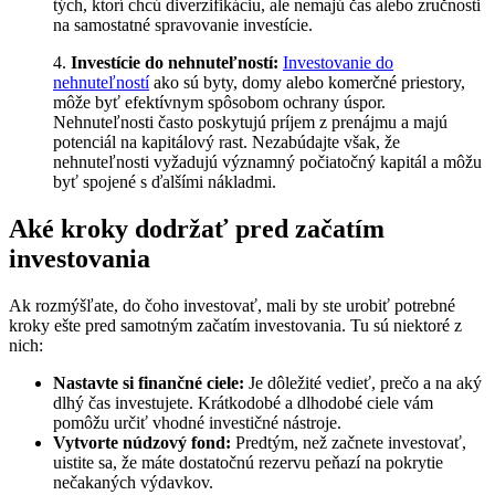
tých, ktorí chcú diverzifikáciu, ale nemajú čas alebo zručnosti
na samostatné spravovanie investície.
4.
Investície do nehnuteľností:
Investovanie do
nehnuteľností
ako sú byty, domy alebo komerčné priestory,
môže byť efektívnym spôsobom ochrany úspor.
Nehnuteľnosti často poskytujú príjem z prenájmu a majú
potenciál na kapitálový rast. Nezabúdajte však, že
nehnuteľnosti vyžadujú významný počiatočný kapitál a môžu
byť spojené s ďalšími nákladmi.
Aké kroky dodržať pred začatím
investovania
Ak rozmýšľate, do čoho investovať, mali by ste urobiť potrebné
kroky ešte pred samotným začatím investovania. Tu sú niektoré z
nich:
Nastavte si finančné ciele:
Je dôležité vedieť, prečo a na aký
dlhý čas investujete. Krátkodobé a dlhodobé ciele vám
pomôžu určiť vhodné investičné nástroje.
Vytvorte núdzový fond:
Predtým, než začnete investovať,
uistite sa, že máte dostatočnú rezervu peňazí na pokrytie
nečakaných výdavkov.