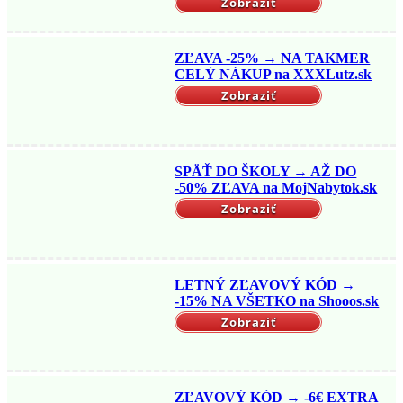
Zobraziť
ZĽAVA -25% → NA TAKMER
CELÝ NÁKUP na XXXLutz.sk
Zobraziť
SPÄŤ DO ŠKOLY → AŽ DO
-50% ZĽAVA na MojNabytok.sk
Zobraziť
LETNÝ ZĽAVOVÝ KÓD →
-15% NA VŠETKO na Shooos.sk
Zobraziť
ZĽAVOVÝ KÓD → -6€ EXTRA