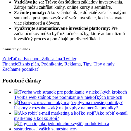
Vzdelávajte sa:
Trávte čas štúdiom základov investovania.
Zdroje môžu zahŕňať knihy, online kurzy a semináre.
Začnite pomaly:
Ako začiatočník je dôležité začať s malými
sumami a postupne zvyšovať vaše investície, keď získavate
viac skúseností a dôveru.
Využívajte automatizované investičné platformy:
Pre
začiatočníkov môžu byť užitočné služby, ktoré automatizujú
investičný proces a pomáhajú pri diverzifikácii.
Komerčný článok
Zdieľať na Facebook
Zdieľať na Twitter
Financie
Biznis plán
,
Podnikanie
,
Reklama
,
Tipy
,
Tipy a rady
,
Začíname podnikať
Podobné články
Tvorba web stránok pre podnikanie v niekoľkých krokoch
Úspory z rozsahu – aký majú vplyv na menšie podniky?
Ako robiť e-mail
marketing a koľko stojí?