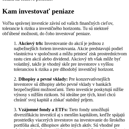
Kam investovať peniaze
Voľba správnej investície závisí od vašich finančných cieľov,
tolerancie k riziku a investičného horizontu. Tu sú niektoré
obľúbené možnosti, do čoho investovať peniaze.
1.
Akciový trh:
Investovanie do akcií je jednou z
najbežnejších foriem investovania. Akcie predstavujú podiel
vlastníctva v spoločnosti a môžu priniesť zisk prostredníctvom
rastu cien akcií alebo dividend. Akciový trh však môže byť
volatilný, takže je vhodný skôr pre investorov s vyššou
toleranciou k rizika a pre dlhodobý investičný horizont.
2.
Dlhopisy a pevné vklady:
Pre konzervatívnejších
investorov sú dlhopisy alebo pevné vklady v bankách
bezpečnejšími možnosťami. Tieto investície poskytujú nižšie
výnosy s nižším rizikom. Sú ideálne pre tých, ktorí chcú
chrániť svoj kapitál a získať stabilný príjem.
3.
Vzájomné fondy a ETFs:
Tieto fondy umožňujú
diverzifikáciu investícií aj s menším kapitálom, keďže spájajú
prostriedky viacerých investorov na investovanie do širokého
portfólia akcií, dlhopisov alebo iných aktív. Sú vhodné pre