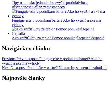
Tipy na to, ako jednoducho zvýšiť produktivitu a
sústredenosť vašich zamestnancov
Funguje ešte v podnikaní barter? Ako ho využiť a aké má
výhody
Ako znížiť účty za teplo? Pomoc ponúkajú tepelné čerpadlá
Navigácia v článku
Previous
Previous post:
Funguje ešte v podnikaní barter? Ako ho
využiť a aké má výhody
Next
Next post:
Podnikáte v gastre? Na toto by ste nemali zabúdať!
Najnovšie články