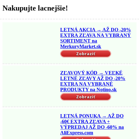
Nakupujte lacnejšie!
LETNÁ AKCIA → AŽ DO -20%
EXTRA ZĽAVA NA VYBRANÝ
SORTIMENT na
MerkuryMarket.sk
Zobraziť
ZĽAVOVÝ KÓD → VEĽKÉ
LETNÉ ZĽAVY AŽ DO -20%
EXTRA NA VYBRANÉ
PRODUKTY na Notino.sk
Zobraziť
LETNÁ PONUKA → AŽ DO
-60€ EXTRA ZĽAVA +
VÝPREDAJ AŽ DO -60% na
AliExpress.com