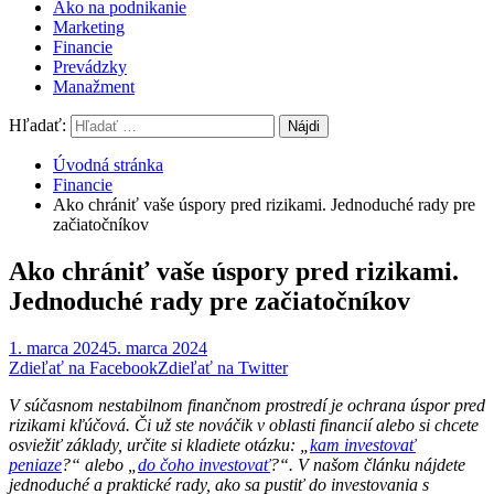
Ako na podnikanie
Marketing
Financie
Prevádzky
Manažment
Hľadať:
Úvodná stránka
Financie
Ako chrániť vaše úspory pred rizikami. Jednoduché rady pre
začiatočníkov
Ako chrániť vaše úspory pred rizikami.
Jednoduché rady pre začiatočníkov
1. marca 2024
5. marca 2024
Zdieľať na Facebook
Zdieľať na Twitter
V súčasnom nestabilnom finančnom prostredí je ochrana úspor pred
rizikami kľúčová. Či už ste nováčik v oblasti financií alebo si chcete
osviežiť základy, určite si kladiete otázku: „
kam investovať
peniaze
?“ alebo „
do čoho investovať
?“. V našom článku nájdete
jednoduché a praktické rady, ako sa pustiť do investovania s