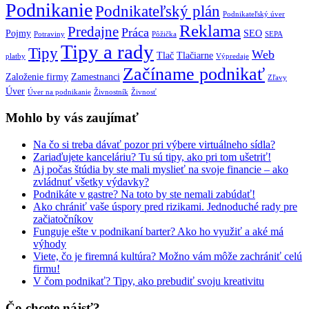
Podnikanie
Podnikateľský plán
Podnikateľský úver
Reklama
Predajne
Práca
Pojmy
SEO
Potraviny
Pôžička
SEPA
Tipy a rady
Tipy
Web
Tlač
Tlačiarne
platby
Výpredaje
Začíname podnikať
Založenie firmy
Zamestnanci
Zľavy
Úver
Úver na podnikanie
Živnostník
Živnosť
Mohlo by vás zaujímať
Na čo si treba dávať pozor pri výbere virtuálneho sídla?
Zariaďujete kanceláriu? Tu sú tipy, ako pri tom ušetriť!
Aj počas štúdia by ste mali myslieť na svoje financie – ako
zvládnuť všetky výdavky?
Podnikáte v gastre? Na toto by ste nemali zabúdať!
Ako chrániť vaše úspory pred rizikami. Jednoduché rady pre
začiatočníkov
Funguje ešte v podnikaní barter? Ako ho využiť a aké má
výhody
Viete, čo je firemná kultúra? Možno vám môže zachrániť celú
firmu!
V čom podnikať? Tipy, ako prebudiť svoju kreativitu
Čo chcete nájsť?