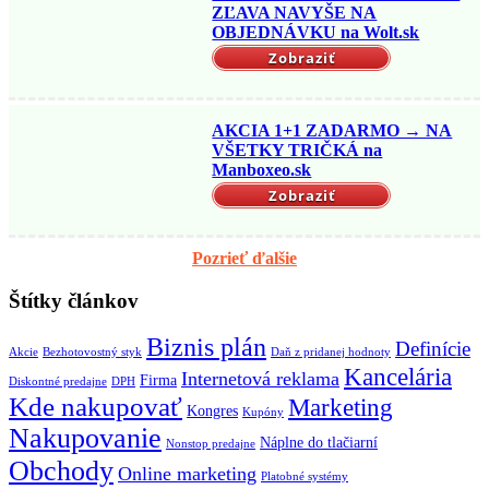
ZĽAVA NAVYŠE NA
OBJEDNÁVKU na Wolt.sk
Zobraziť
AKCIA 1+1 ZADARMO → NA
VŠETKY TRIČKÁ na
Manboxeo.sk
Zobraziť
Pozrieť ďalšie
Štítky článkov
Biznis plán
Definície
Akcie
Bezhotovostný styk
Daň z pridanej hodnoty
Kancelária
Internetová reklama
Firma
Diskontné predajne
DPH
Kde nakupovať
Marketing
Kongres
Kupóny
Nakupovanie
Náplne do tlačiarní
Nonstop predajne
Obchody
Online marketing
Platobné systémy