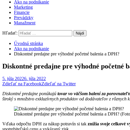
Ako na podnikanie
Marketing
Financie
Prevádzky
Manažment
Hľadať:
Úvodná stránka
Ako na podnikanie
Diskontné predajne pre výhodné početné balenia a DPH?
Diskontné predajne pre výhodné početné 
5. júla 2022
6. júla 2022
Zdieľať na Facebook
Zdieľať na Twitter
Diskontné predajne ponúkajú
tovar vo väčšom balení za porovnateľn
široký s množstvo exkluzívnych produktov od dodávateľov z rôznych kú
Diskontné predajne pre výhodné početné balenia a DPH? (Foto
Vďaka odpočtu DPH za nákup potravín si tak
znížia svoje celkové 
spotrebiteľskú cenu a vykázaný zisk.