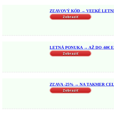
ZĽAVOVÝ KÓD → VEĽKÉ LETNÉ 
Zobraziť
LETNÁ PONUKA → AŽ DO -60€ EX
Zobraziť
ZĽAVA -25% → NA TAKMER CELÝ
Zobraziť