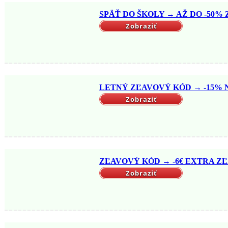
SPÄŤ DO ŠKOLY → AŽ DO -50% Z
Zobraziť
LETNÝ ZĽAVOVÝ KÓD → -15% NA
Zobraziť
ZĽAVOVÝ KÓD → -6€ EXTRA ZĽ
Zobraziť