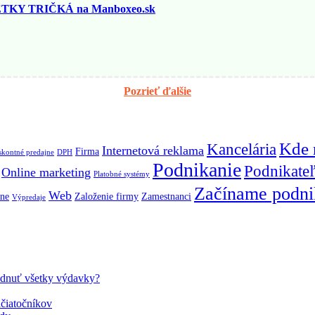
KY TRIČKÁ na Manboxeo.sk
Pozrieť ďalšie
Kde 
Kancelária
Internetová reklama
Firma
skontné predajne
DPH
Podnikanie
Podnikateľ
Online marketing
Platobné systémy
Začíname podni
Web
rne
Založenie firmy
Zamestnanci
Výpredaje
vládnuť všetky výdavky?
ačiatočníkov