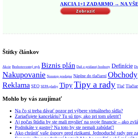
AKCIA 1+1 ZADARMO → NA VŠET
Zobraziť
Štítky článkov
Biznis plán
Definície
Akcie
Bezhotovostný styk
Daň z pridanej hodnoty
Di
Nakupovanie
Obchody
Náplne do tlačiarní
Nonstop predajne
Tipy a rady
Reklama
Tipy
SEO
Tlač
Tlačia
SEPA platby
Mohlo by vás zaujímať
Na čo si treba dávať pozor pri výbere virtuálneho sídla?
Zariaďujete kanceláriu? Tu sú tipy, ako pri tom ušetriť!
Aj počas štúdia by ste mali myslieť na svoje financie – ako z
Podnikáte v gastre? Na toto by ste nemali zabúdať!
Ako chrániť vaše úspory pred rizikami. Jednoduché rady pre z