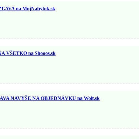
ĽAVA na MojNabytok.sk
 VŠETKO na Shooos.sk
AVA NAVYŠE NA OBJEDNÁVKU na Wolt.sk