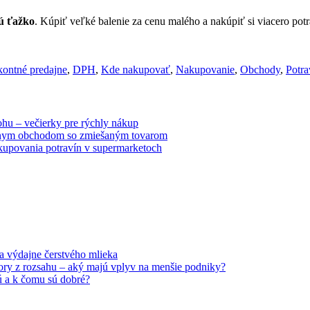
ú ťažko
. Kúpiť veľké balenie za cenu malého a nakúpiť si viacero po
kontné predajne
,
DPH
,
Kde nakupovať
,
Nakupovanie
,
Obchody
,
Potra
hu – večierky pre rýchly nákup
nym obchodom so zmiešaným tovarom
upovania potravín v supermarketoch
 výdajne čerstvého mlieka
ry z rozsahu – aký majú vplyv na menšie podniky?
ú a k čomu sú dobré?