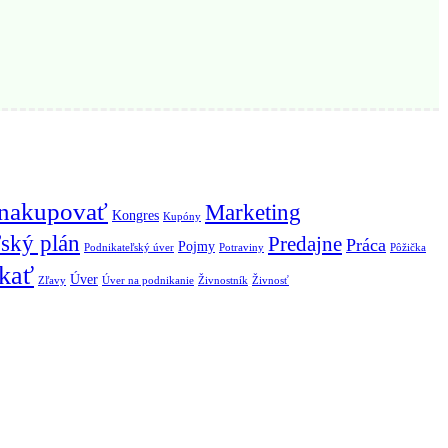
nakupovať
Marketing
Kongres
Kupóny
ský plán
Predajne
Práca
Pojmy
Podnikateľský úver
Potraviny
Pôžička
kať
Úver
Zľavy
Úver na podnikanie
Živnostník
Živnosť