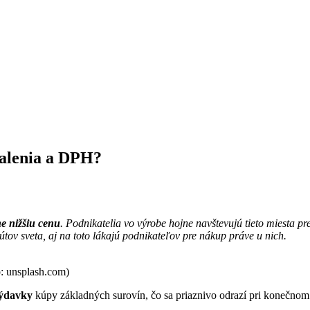
balenia a DPH?
e nižšiu cenu
. Podnikatelia vo výrobe hojne navštevujú tieto miesta 
tov sveta, aj na toto lákajú podnikateľov pre nákup práve u nich.
: unsplash.com)
výdavky
kúpy základných surovín, čo sa priaznivo odrazí pri konečnom