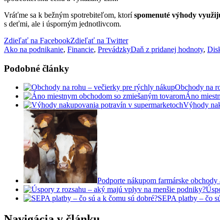
Vráťme sa k bežným spotrebiteľom, ktorí
spomenuté výhody využij
s deťmi, ale i úsporným jednotlivcom.
Zdieľať na Facebook
Zdieľať na Twitter
Ako na podnikanie
,
Financie
,
Prevádzky
Daň z pridanej hodnoty
,
Dis
Podobné články
Obchody na ro
Áno miest
Výhody nak
Podporte nákupom farmárske obchody a
Úspo
SEPA platby – čo s
Navigácia v článku