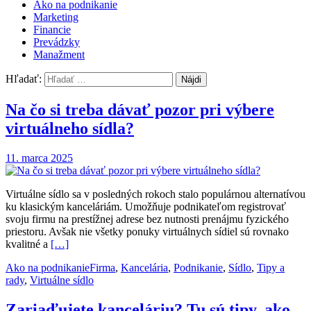
Ako na podnikanie
Marketing
Financie
Prevádzky
Manažment
Hľadať:
Na čo si treba dávať pozor pri výbere
virtuálneho sídla?
11. marca 2025
Virtuálne sídlo sa v posledných rokoch stalo populárnou alternatívou
ku klasickým kanceláriám. Umožňuje podnikateľom registrovať
svoju firmu na prestížnej adrese bez nutnosti prenájmu fyzického
priestoru. Avšak nie všetky ponuky virtuálnych sídiel sú rovnako
kvalitné a
[…]
Ako na podnikanie
Firma
,
Kancelária
,
Podnikanie
,
Sídlo
,
Tipy a
rady
,
Virtuálne sídlo
Zariaďujete kanceláriu? Tu sú tipy, ako