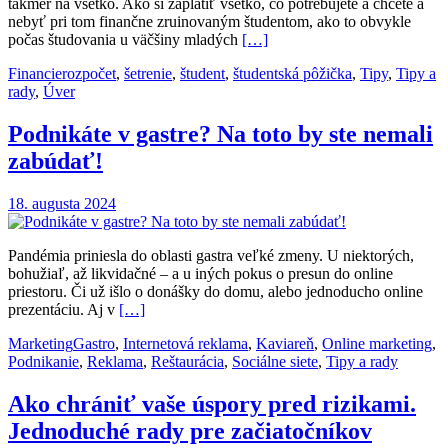
takmer na všetko. Ako si zaplatiť všetko, čo potrebujete a chcete a
nebyť pri tom finančne zruinovaným študentom, ako to obvykle
počas študovania u väčšiny mladých
[…]
Financie
rozpočet
,
šetrenie
,
študent
,
študentská pôžička
,
Tipy
,
Tipy a
rady
,
Úver
Podnikáte v gastre? Na toto by ste nemali
zabúdať!
18. augusta 2024
Pandémia priniesla do oblasti gastra veľké zmeny. U niektorých,
bohužiaľ, až likvidačné – a u iných pokus o presun do online
priestoru. Či už išlo o donášky do domu, alebo jednoducho online
prezentáciu. Aj v
[…]
Marketing
Gastro
,
Internetová reklama
,
Kaviareň
,
Online marketing
,
Podnikanie
,
Reklama
,
Reštaurácia
,
Sociálne siete
,
Tipy a rady
Ako chrániť vaše úspory pred rizikami.
Jednoduché rady pre začiatočníkov