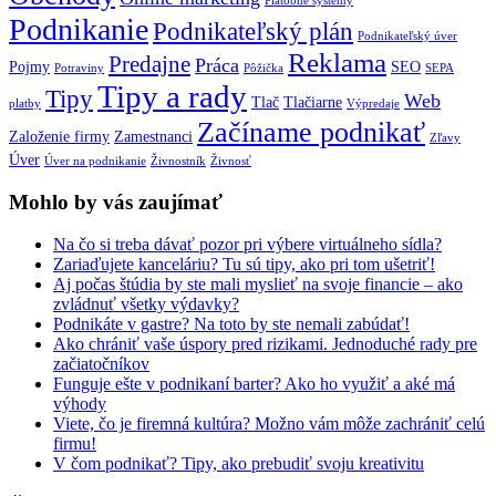
Platobné systémy
Podnikanie
Podnikateľský plán
Podnikateľský úver
Reklama
Predajne
Práca
Pojmy
SEO
Potraviny
Pôžička
SEPA
Tipy a rady
Tipy
Web
Tlač
Tlačiarne
platby
Výpredaje
Začíname podnikať
Založenie firmy
Zamestnanci
Zľavy
Úver
Úver na podnikanie
Živnostník
Živnosť
Mohlo by vás zaujímať
Na čo si treba dávať pozor pri výbere virtuálneho sídla?
Zariaďujete kanceláriu? Tu sú tipy, ako pri tom ušetriť!
Aj počas štúdia by ste mali myslieť na svoje financie – ako
zvládnuť všetky výdavky?
Podnikáte v gastre? Na toto by ste nemali zabúdať!
Ako chrániť vaše úspory pred rizikami. Jednoduché rady pre
začiatočníkov
Funguje ešte v podnikaní barter? Ako ho využiť a aké má
výhody
Viete, čo je firemná kultúra? Možno vám môže zachrániť celú
firmu!
V čom podnikať? Tipy, ako prebudiť svoju kreativitu