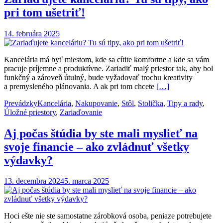
pri tom ušetriť!
14. februára 2025
Kancelária má byť miestom, kde sa cítite komfortne a kde sa vám
pracuje príjemne a produktívne. Zariadiť malý priestor tak, aby bol
funkčný a zároveň útulný, bude vyžadovať trochu kreativity
a premysleného plánovania. A ak pri tom chcete
[…]
Prevádzky
Kancelária
,
Nakupovanie
,
Stôl
,
Stolička
,
Tipy a rady
,
Úložné priestory
,
Zariaďovanie
Aj počas štúdia by ste mali myslieť na
svoje financie – ako zvládnuť všetky
výdavky?
13. decembra 2024
5. marca 2025
Hoci ešte nie ste samostatne zárobková osoba, peniaze potrebujete