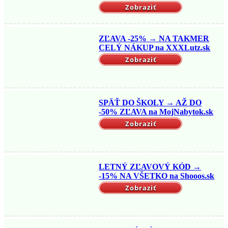
Zobraziť
ZĽAVA -25% → NA TAKMER
CELÝ NÁKUP na XXXLutz.sk
Zobraziť
SPÄŤ DO ŠKOLY → AŽ DO
-50% ZĽAVA na MojNabytok.sk
Zobraziť
LETNÝ ZĽAVOVÝ KÓD →
-15% NA VŠETKO na Shooos.sk
Zobraziť