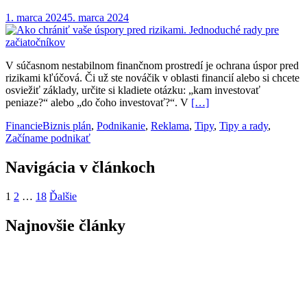
1. marca 2024
5. marca 2024
V súčasnom nestabilnom finančnom prostredí je ochrana úspor pred
rizikami kľúčová. Či už ste nováčik v oblasti financií alebo si chcete
osviežiť základy, určite si kladiete otázku: „kam investovať
peniaze?“ alebo „do čoho investovať?“. V
[…]
Financie
Biznis plán
,
Podnikanie
,
Reklama
,
Tipy
,
Tipy a rady
,
Začíname podnikať
Navigácia v článkoch
1
2
…
18
Ďalšie
Najnovšie články