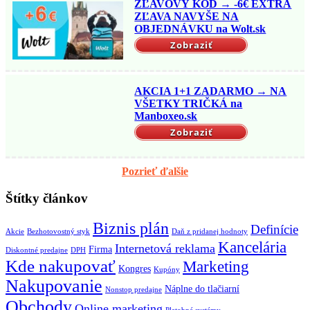
ZĽAVOVÝ KÓD → -6€ EXTRA
ZĽAVA NAVYŠE NA
OBJEDNÁVKU na Wolt.sk
Zobraziť
AKCIA 1+1 ZADARMO → NA
VŠETKY TRIČKÁ na
Manboxeo.sk
Zobraziť
Pozrieť ďalšie
Štítky článkov
Biznis plán
Definície
Akcie
Bezhotovostný styk
Daň z pridanej hodnoty
Kancelária
Internetová reklama
Firma
Diskontné predajne
DPH
Kde nakupovať
Marketing
Kongres
Kupóny
Nakupovanie
Náplne do tlačiarní
Nonstop predajne
Obchody
Online marketing