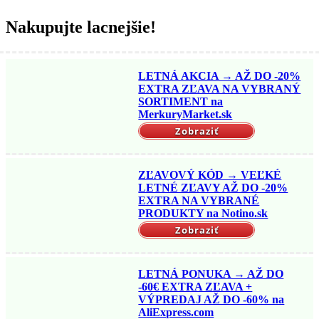
Nakupujte lacnejšie!
LETNÁ AKCIA → AŽ DO -20%
EXTRA ZĽAVA NA VYBRANÝ
SORTIMENT na
MerkuryMarket.sk
Zobraziť
ZĽAVOVÝ KÓD → VEĽKÉ
LETNÉ ZĽAVY AŽ DO -20%
EXTRA NA VYBRANÉ
PRODUKTY na Notino.sk
Zobraziť
LETNÁ PONUKA → AŽ DO
-60€ EXTRA ZĽAVA +
VÝPREDAJ AŽ DO -60% na
AliExpress.com