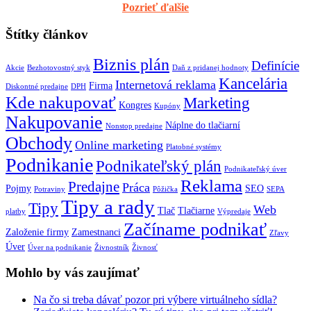
Pozrieť ďalšie
Štítky článkov
Biznis plán
Definície
Akcie
Bezhotovostný styk
Daň z pridanej hodnoty
Kancelária
Internetová reklama
Firma
Diskontné predajne
DPH
Kde nakupovať
Marketing
Kongres
Kupóny
Nakupovanie
Náplne do tlačiarní
Nonstop predajne
Obchody
Online marketing
Platobné systémy
Podnikanie
Podnikateľský plán
Podnikateľský úver
Reklama
Predajne
Práca
Pojmy
SEO
Potraviny
Pôžička
SEPA
Tipy a rady
Tipy
Web
Tlač
Tlačiarne
platby
Výpredaje
Začíname podnikať
Založenie firmy
Zamestnanci
Zľavy
Úver
Úver na podnikanie
Živnostník
Živnosť
Mohlo by vás zaujímať
Na čo si treba dávať pozor pri výbere virtuálneho sídla?