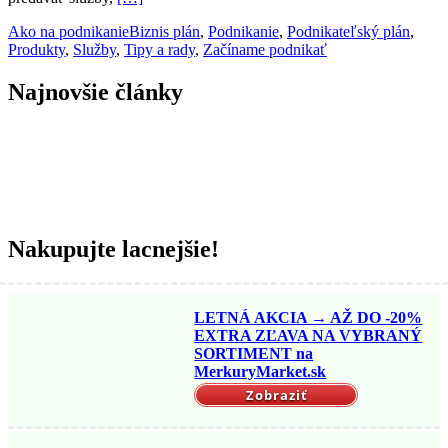
Ako na podnikanie
Biznis plán
,
Podnikanie
,
Podnikateľský plán
,
Produkty
,
Služby
,
Tipy a rady
,
Začíname podnikať
Najnovšie články
Nakupujte lacnejšie!
LETNÁ AKCIA → AŽ DO -20%
EXTRA ZĽAVA NA VYBRANÝ
SORTIMENT na
MerkuryMarket.sk
Zobraziť