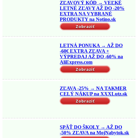
ZĽAVOVÝ KÓD → VEĽKÉ
LETNÉ ZĽAVY AŽ DO -20%
EXTRA NA VYBRANÉ
PRODUKTY na Notino.sk
Zobraziť
LETNÁ PONUKA → AŽ DO
-60€ EXTRA ZĽAVA +
VÝPREDAJ AŽ DO -60% na
AliExpress.com
Zobraziť
ZĽAVA -25% → NA TAKMER
CELÝ NÁKUP na XXXLutz.sk
Zobraziť
SPÄŤ DO ŠKOLY → AŽ DO
-50% ZĽAVA na MojNabytok.sk